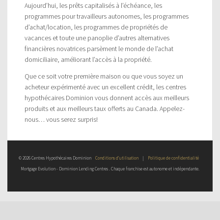
Aujourd’hui, les prêts capitalisés à l’échéance, les
programmes pour travailleurs autonomes, les programmes
d’achat/location, les programmes de propriétés de
vacances et toute une panoplie d’autres alternatives
financières novatrices parsèment le monde de l’achat
domiciliaire, améliorant l’accès à la propriété.
Que ce soit votre première maison ou que vous soyez un
acheteur expérimenté avec un excellent crédit, les centres
hypothécaires Dominion vous donnent accès aux meilleurs
produits et aux meilleurs taux offerts au Canada. Appelez-
nous… vous serez surpris!
© 2026 Centres Hypothécaires Dominion
Conditions d’utilisation
|
Politique de confidentialité
Mortgage Evolution - Dominion Lending Centres . Chaque franchise est autonome et indépendante.